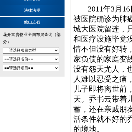
2011年3月1
法律法规
被医院确诊为肺
他山之石
城大医院留连，
花开富贵物业全国布局查询（部
和医疗设施毕竟
分）
情不但没有好转
家负债的家庭变
没有怨天尤人，
人难以忍受之痛
儿子即将离世前
天。乔书云带着
蓄，还在亲戚朋
活条件就不好的
的境地。